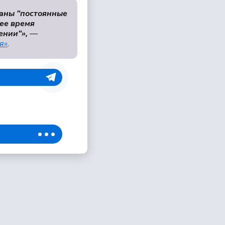
заны "постоянные
ее время
ении"»,
—
я»
.