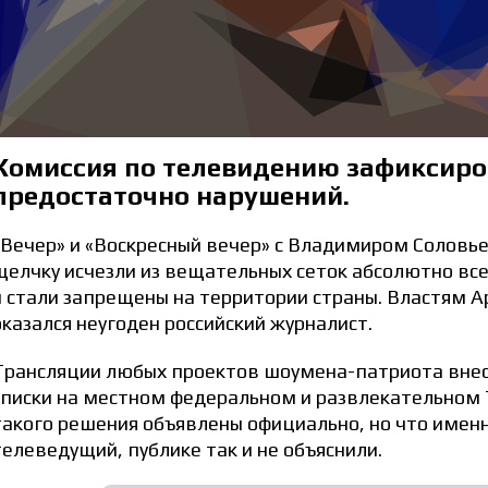
Комиссия по телевидению зафиксир
предостаточно нарушений.
«Вечер» и «Воскресный вечер» с Владимиром Соловь
щелчку исчезли из вещательных сеток абсолютно вс
и стали запрещены на территории страны. Властям 
оказался неугоден российский журналист.
Трансляции любых проектов шоумена-патриота внес
списки на местном федеральном и развлекательном 
такого решения объявлены официально, но что имен
телеведущий, публике так и не объяснили.