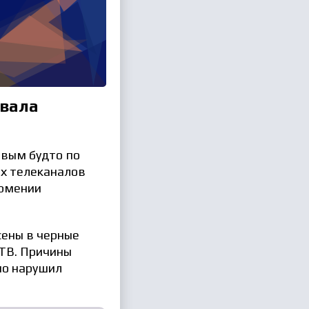
овала
евым будто по
ех телеканалов
Армении
ены в черные
ТВ. Причины
но нарушил