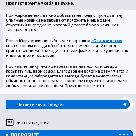
Протестируйте у себя на кухне.
При жарке печени важно добавить не только лук и сметану.
Опытные хозяйки не забывают положить и еще один
секретный ингредиент, который делает блюдо нежным и
тающим во рту.
Повар Юлия Архипова в беседе с порталом
«Белновости»
посоветовала всегда обрабатывать печень содой перед
приготовлением. Подходит этот лайфхак как для куриной, так
и для свиной и говяжьей.
Промыв печенку, нужно нарезать ее на кусочки и щедро
посыпать пищевой содой. Благодаря ей волокна размягчатся и
консистенция субпродукта на выходе будет намного мягче
обычного. Через полтора часа смываем соду и готовим печень
любым привычным способом. Приятного аппетита!
Читайте нас в Telegram
19.03.2024, 13:59
ПОДРОБНЕЕ