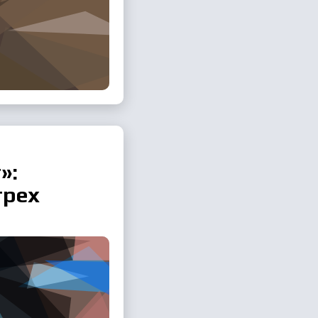
»:
трех