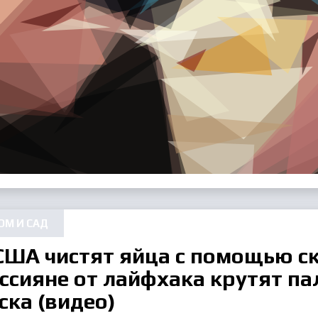
ОМ И САД
США чистят яйца с помощью ск
ссияне от лайфхака крутят па
ска (видео)