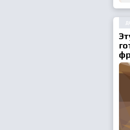
Д
Эт
го
фр