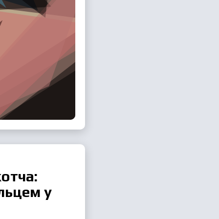
отча:
льцем у