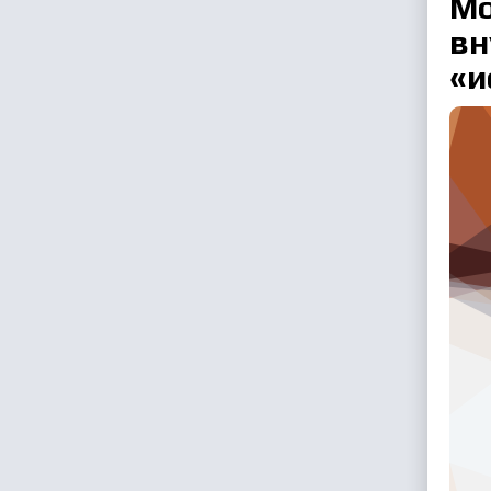
Мо
вн
«и