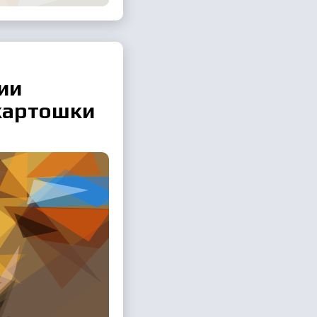
ии
 картошки