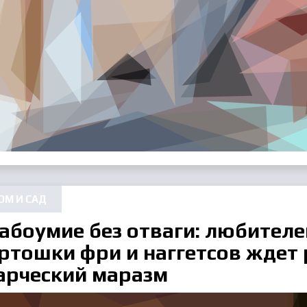
ОМ И САД
абоумие без отваги: любителе
ртошки фри и наггетсов ждет
арческий маразм