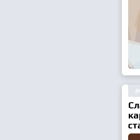
Д
Сл
ка
ст