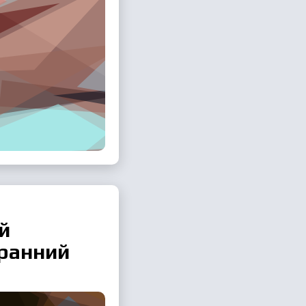
й
 ранний