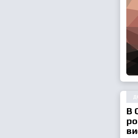
Д
В 
ро
ви