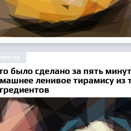
ОМ И САД
то было сделано за пять минут
машнее ленивое тирамису из 
гредиентов