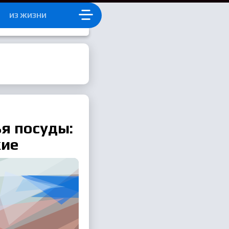
Д
ИЗ ЖИЗНИ
я посуды:
кие