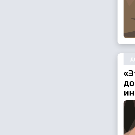
Д
«Э
до
ин